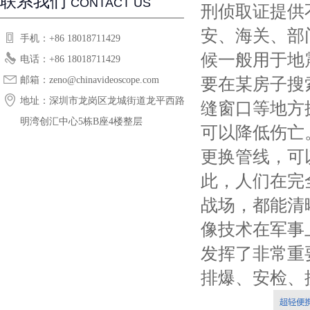
联系我们
CONTACT US
刑侦取证提供
安、海关、部
手机：+86 18018711429
候一般用于地
电话：+86 18018711429
邮箱：zeno@chinavideoscope.com
要在某房子搜
地址：深圳市龙岗区龙城街道龙平西路恒
缝窗口等地方
明湾创汇中心5栋B座4楼整层
可以降低伤亡
更换管线，可
此，人们在完
战场，都能清
像技术在军事
发挥了非常重
排爆、安检、