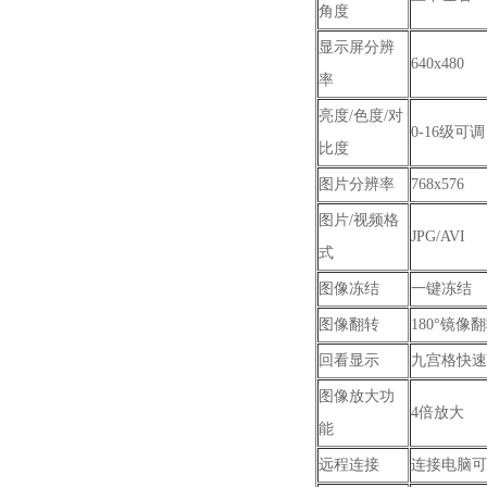
角度
显示屏分辨
640x480
率
亮度/色度/对
0-16级可调
比度
图片分辨率
768x576
图片/视频格
JPG/AVI
式
图像冻结
一键冻结
图像翻转
180°镜像
回看显示
九宫格快速
图像放大功
4倍放大
能
远程连接
连接电脑可