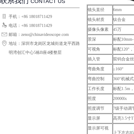
联系我们
CONTACT US
镜头直径
6mm
手机：+86 18018711429
镜头材质
钛合金
电话：+86 18018711429
摄像头像素
45万
邮箱：zeno@chinavideoscope.com
景深
标配10mm-
地址：深圳市龙岗区龙城街道龙平西路恒
可视角
标配120°，
明湾创汇中心5栋B座4楼整层
插入管
双钨合金丝
弯曲角度
≥160°
弯曲控制
360°机械
工作长度
标配1.5
照度
20000lx
照度调节
7级手动调
显示屏
高亮3.5寸
显示屏可视
上下左右85