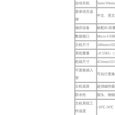
自动关机
5min/10min
菜单语言选
中文、英文
择
储存设备
标配8G容量
数据接口
Micro-
主机尺寸
240mmx10
系统重量
≤0.55K
机箱尺寸
411mmx32
可更换插入
可自行更换
管
主机底座
超强磁性吸
防水性
探头、物镜
主机系统工
-10℃-5
作温度